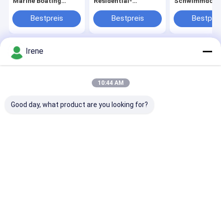
Marine Boating
Residential-
Schwimmdock
Schwimmbad
Schwimmdock-sich
Ponton 0.2mm
hin- und
15mm besonde
Bestpreis
Bestpreis
Bestprei
herbewegende
angefertigt
Fischen-
Aluminiumpiers
Irene
Startseite
Über uns
Kontakt
Desktop Site
Sitemap
Privacy Policy
Qualität
Marineschwimmdocks
China Fabrik.Copyright © 2026
10:44 AM
Shenzhen Kaishin Marine Accessory Co. ,Ltd. All Rights Reserved.
Good day, what product are you looking for?
Startseite
Produkte
Videos