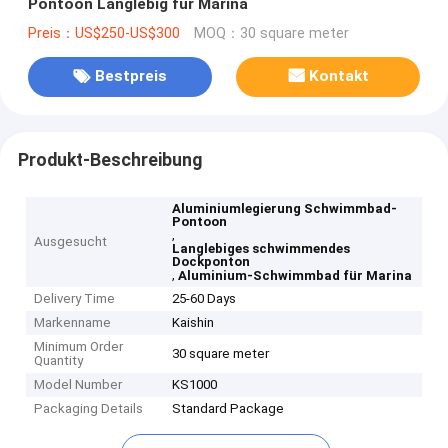
Pontoon Langlebig für Marina
Preis：US$250-US$300
MOQ：30 square meter
Bestpreis
Kontakt
Produkt-Beschreibung
Aluminiumlegierung Schwimmbad-
Pontoon
,
Ausgesucht
Langlebiges schwimmendes
Dockponton
,
Aluminium-Schwimmbad für Marina
Delivery Time
25-60 Days
Markenname
Kaishin
Minimum Order
30 square meter
Quantity
Model Number
KS1000
Packaging Details
Standard Package