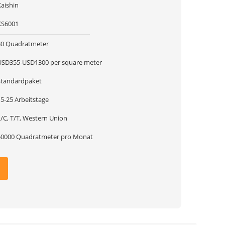
Kaishin
KS6001
30 Quadratmeter
USD355-USD1300 per square meter
Standardpaket
15-25 Arbeitstage
L/C, T/T, Western Union
50000 Quadratmeter pro Monat