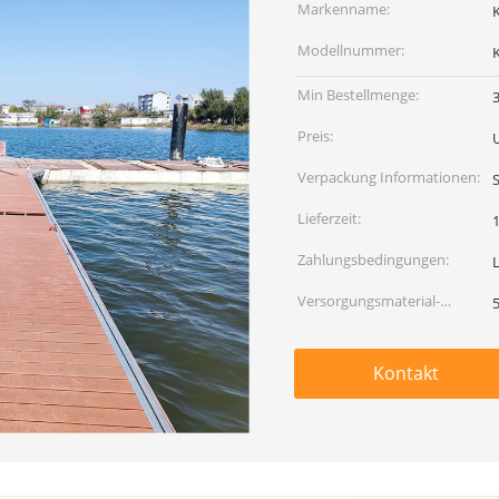
Markenname:
Modellnummer:
Min Bestellmenge:
Preis:
Verpackung Informationen:
Lieferzeit:
Zahlungsbedingungen:
Versorgungsmaterial-
Fähigkeit:
Kontakt