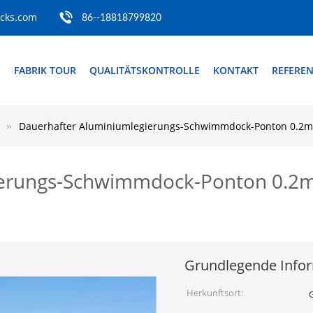
ocks.com
86--18818799820
S
FABRIK TOUR
QUALITÄTSKONTROLLE
KONTAKT
REFERE
Dauerhafter Aluminiumlegierungs-Schwimmdock-Ponton 0.2m
ierungs-Schwimmdock-Ponton 0.2
Grundlegende Info
Herkunftsort: