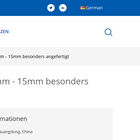
German
NZEN
m - 15mm besonders angefertigt
mm - 15mm besonders
rmationen
Guangdong, China