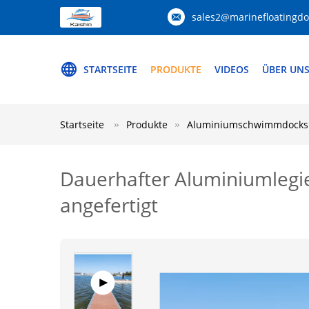
sales2@marinefloatingd
STARTSEITE
PRODUKTE
VIDEOS
ÜBER UN
Startseite
Produkte
Aluminiumschwimmdocks
Dauerhafter Aluminiumleg
angefertigt