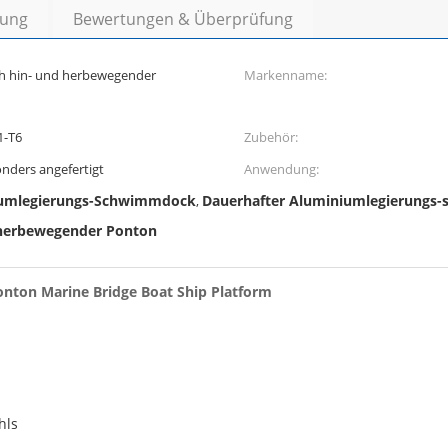
bung
Bewertungen & Überprüfung
ch hin- und herbewegender
Markenname:
1-T6
Zubehör:
ders angefertigt
Anwendung:
iumlegierungs-Schwimmdock
Dauerhafter Aluminiumlegierungs-
,
 herbewegender Ponton
ton Marine Bridge Boat Ship Platform
hls