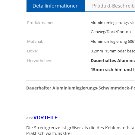
Detailinformationen
Produkt-Beschrei
Produktname:
Aluminiumlegierungs-si
Gehweg/Dock/Ponton
Material:
Aluminiumlegierung 606
Dicke:
0.2mm~15mm oder beson
Dauerhaftes Alumin
Hervorheben:
15mm sich hin- und
Dauerhafter Aluminiumlegierungs-Schwimmdock-Pon
>>>
VORTEILE
Die Streckgrenze ist größer als die des Kohlenstoffsta
Praktisch wartungsfrei