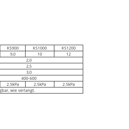
KS900
KS1000
KS1200
9,0
10
12
2,0
2,5
3,0
400-600
2.5kPa
2.5kPa
2.5kPa
bar, wie verlangt.