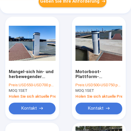
Geben Sie Ihre Anforderung
Mangel-sich hin- und
Motorboot-
herbewegender
Plattform-
Plattform-Energie-
Aluminiumenergie
Preis:
USD550-USD700 per set
Preis:
USD500-USD750 per set
Sockel mit
und Wasser-Sockel-
MOQ:
1SET
MOQ:
1SET
elektrischem LED-
Pontons für Ponton-
Licht-Marine Bollards
Boots-Service-
Holen Sie sich aktuelle Preis
Holen Sie sich aktuelle Preis
Service Pedestal
Schiffspoller-Energie
Marina-Energie-
und Wasser-Sockel
Kontakt
Kontakt
Sockel