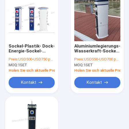
Sockel-Plastik- Dock-
Aluminiumlegierungs-
Energie-Sockel-
Wasserkraft-Sockel-
Aluminium-Marine
Edelstahl-
Preis:
USD500-USD750 per set
Preis:
USD550-USD700 per set
Bollards Service
Wasserkraft-Sockel-
MOQ:
1SET
MOQ:
1SET
Column Marina-
Dock-Energie-
Energie-Sockel der
Wasser-Sockel für
Holen Sie sich aktuelle Preis
Holen Sie sich aktuelle Preis
elektrischen
Yacht
Leistung
Kontakt
Kontakt
Startseite
Produkte
Videos