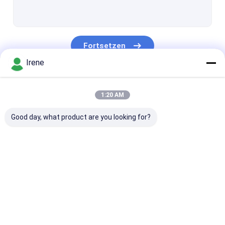
Marinealuminiumpassagen
Schwimmdock-Stapel-Führer
Fortsetzen
Dock, das Bügelen festmacht
Irene
Dock-Energie und Wasser-Sockel
Unsere Kategorien
Dock-Anhäufungs-Kappen
1:20 AM
Marinegummipuffer
Good day, what product are you looking for?
Hölzerne Plastikplattform
Sich hin- und herbewegende Boots-Docks
Marineschwimmdocks
Aluminiumschwimmdocks
Finger-Dock
Schwimmdock-Entwurf
Modulares Schwimmdock