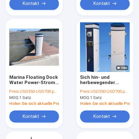
Pedestal
Kontakt
Kontakt
Marina Floating Dock
Sich hin- und
Water Power-Strom-
herbewegender
Service-
Aluminiumlegierungs-
Preis:
USD550-USD700 per set
Preis:
USD550-USD700 per set
Pumpstations-
Wasserkraft-Sockel
MOQ:
1 Satz
MOQ:
1 Satz
Anlegestellen-Sockel
Plattform-
Marina Marine
Versorgungs-
Holen Sie sich aktuelle Preis
Holen Sie sich aktuelle Preis
Bollards Service
Energie-Sockel-
Pedestal
Marine Power
Kontakt
Kontakt
Pedestal With Lights