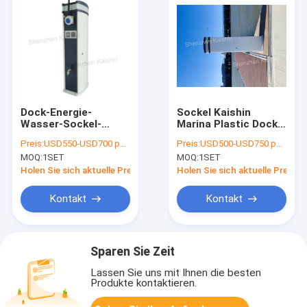
Dock-Energie-
Sockel Kaishin
Wasser-Sockel-
Marina Plastic Dock
Wasserkraft-Kasten-
Water Power mit
Preis:
USD550-USD700 per set
Preis:
USD500-USD750 per set
Pollerleuchte-Haus-
Ponton Decking-
MOQ:
1SET
MOQ:
1SET
Energie-Sockel-
Energie und Wasser-
Wasser und Energie-
Sockel Marine
Holen Sie sich aktuelle Preis
Holen Sie sich aktuelle Preis
Sockel für Yacht
Service Bollard
Kontakt
Kontakt
Sparen Sie Zeit
Lassen Sie uns mit Ihnen die besten
Produkte kontaktieren.