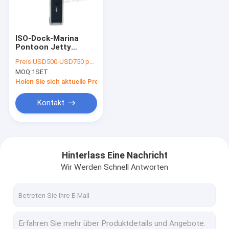
Über uns
Fabrik Tour
ISO-Dock-Marina
Pontoon Jetty
Qualitätskontrolle
Pedestal Dock-
Preis:
USD500-USD750 per set
Energie-und Wasser-
MOQ:
1SET
Sockel-Wasserkraft-
Kontakt
Sockel-Wasserkraft-
Holen Sie sich aktuelle Preis
Kasten
Nachrichten
Kontakt
Referenzen
Hinterlass Eine Nachricht
Wir Werden Schnell Antworten
Marineschwimmdocks
Aluminiumschwimmdocks
Finger-Dock