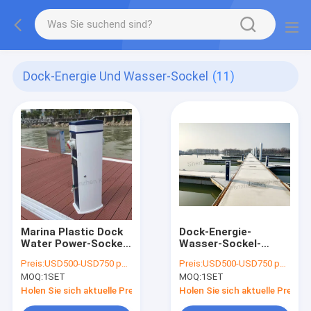
Dock-Energie Und Wasser-Sockel
(11)
Marina Plastic Dock
Dock-Energie-
Water Power-Sockel-
Wasser-Sockel-
Ponton-
Marine Bollards
Preis:
USD500-USD750 per set
Preis:
USD500-USD750 per set
Anlegestellen-
Service Pedestal
MOQ:
1SET
MOQ:
1SET
Plastikenergie-
Marina-Energie-
Sockel Marine
Sockel-
Holen Sie sich aktuelle Preis
Holen Sie sich aktuelle Preis
Bollards Service
Stromversorgung