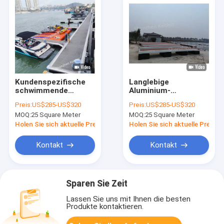
Kundenspezifische
Langlebige
schwimmende
Aluminium-
Aluminiumdocks mit
Schwimmbäume
Preis:
US$285-US$320
Preis:
US$285-US$320
Zubehör für 316
Marine Schwimmbad
MOQ:
25 Square Meter
MOQ:
25 Square Meter
Edelstahl-Klampen-
mit Deck und
Sockel für
Schwimmbäumen
Holen Sie sich aktuelle Preis
Holen Sie sich aktuelle Preis
verbesserte
Funktionalität
Kontakt
Kontakt
Sparen Sie Zeit
Lassen Sie uns mit Ihnen die besten
Produkte kontaktieren.