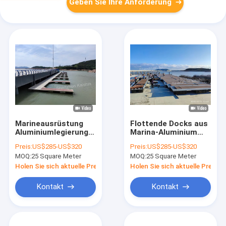
Geben Sie Ihre Anforderung
Marineausrüstung
Flottende Docks aus
Aluminiumlegierung
Marina-Aluminium
Hauptponton und
mit 316 Edelstahl-
Preis:
US$285-US$320
Preis:
US$285-US$320
Fingerponton 15-20
Klett für
MOQ:
25 Square Meter
MOQ:
25 Square Meter
Jahre Lebensdauer
Flottungspontone
Holen Sie sich aktuelle Preis
Holen Sie sich aktuelle Preis
Kontakt
Kontakt