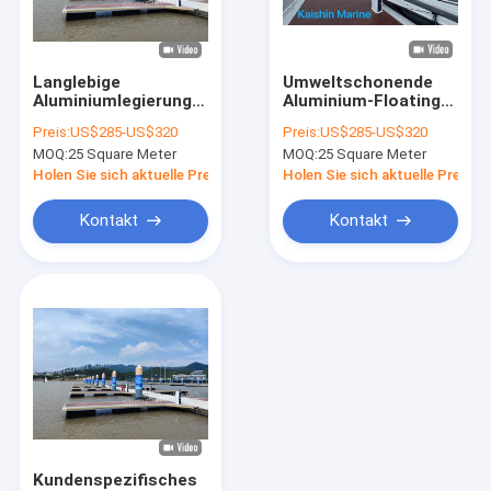
Über uns
Fabrik Tour
Langlebige
Umweltschonende
Aluminiumlegierung
Aluminium-Floating
Qualitätskontrolle
6061 T6 Docks für
Pontoon Yacht
Preis:
US$285-US$320
Preis:
US$285-US$320
Yachthäfen, Boote,
Marine Floating
MOQ:
25 Square Meter
MOQ:
25 Square Meter
schwimmende Stege
Docks mit LLDPE-
Kontakt
und Pontons
Floatern
Holen Sie sich aktuelle Preis
Holen Sie sich aktuelle Preis
Nachrichten
Kontakt
Kontakt
Referenzen
Marineschwimmdocks
Aluminiumschwimmdocks
Finger-Dock
Kundenspezifisches