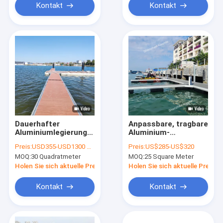
Aluminiumpiers
Kontakt
Kontakt
Dauerhafter
Anpassbare, tragbare
Aluminiumlegierungs-
Aluminium-
Schwimmdock-
Schwimmdocks mit
Preis:
USD355-USD1300 per square meter
Preis:
US$285-US$320
Ponton 0.2mm -
Gummifender für
MOQ:
30 Quadratmeter
MOQ:
25 Square Meter
15mm besonders
schwimmende
angefertigt
Pontons für Yachten
Holen Sie sich aktuelle Preis
Holen Sie sich aktuelle Preis
im Marinebereich
Kontakt
Kontakt