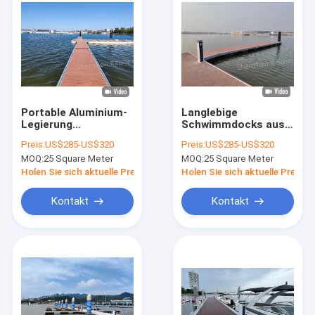
Portable Aluminium-
Langlebige
Legierung
Schwimmdocks aus
schwimmende
Aluminiumlegierung
Preis:
US$285-US$320
Preis:
US$285-US$320
Pontoon Gehweg für
für Marina Yacht
MOQ:
25 Square Meter
MOQ:
25 Square Meter
Marina Yacht Boot
Club
schwimmende Docks
Schwimmpontonbrückenp
Holen Sie sich aktuelle Preis
Holen Sie sich aktuelle Preis
Kontakt
Kontakt
Startseite
Produkte
Videos