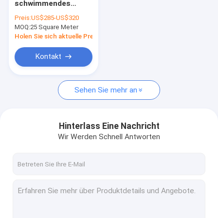
schwimmendes
Marinealuminiumpassagen
Aluminiumdock mit
Preis:
US$285-US$320
15-20 Jahren
MOQ:
Schwimmdock-Stapel-Führer
25 Square Meter
Lebensdauer und
WPC-Belag
Holen Sie sich aktuelle Preis
Dock, das Bügelen festmacht
Kontakt
Dock-Energie und Wasser-Sockel
Sehen Sie mehr an
Dock-Anhäufungs-Kappen
Marinegummipuffer
Hinterlass Eine Nachricht
Hölzerne Plastikplattform
Wir Werden Schnell Antworten
Sich hin- und herbewegende Boots-Docks
Schwimmdock-Entwurf
Modulares Schwimmdock