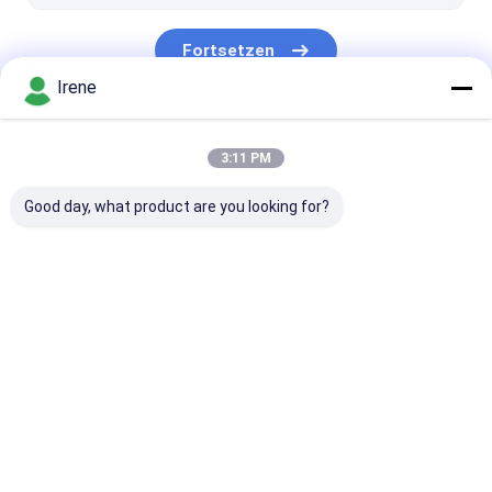
LLDPE-Schwimmdock
Fortsetzen
Irene
Unsere Kategorien
3:11 PM
Good day, what product are you looking for?
Marineschwimmdocks
Aluminiumschwimmdocks
Finger-Dock
Startseite
Über uns
Kontakt
Desktop Site
Sitemap
Privacy Policy