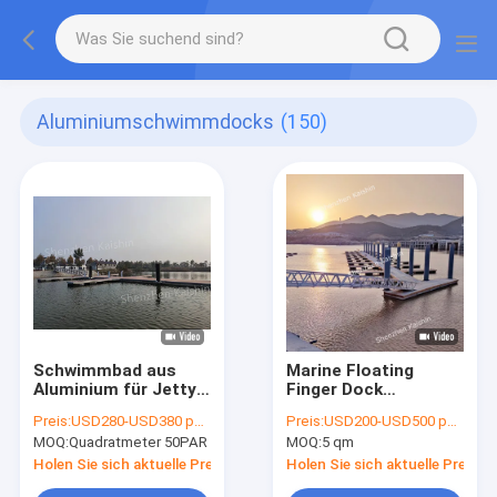
Aluminiumschwimmdocks
(150)
Schwimmbad aus
Marine Floating
Aluminium für Jetty
Finger Dock
Marine Boating
Residential-
Preis:
USD280-USD380 per square meter
Preis:
USD200-USD500 per square meter
Schwimmbad
Schwimmdock-sich
MOQ:
Quadratmeter 50PAR
MOQ:
5 qm
hin- und
herbewegende
Holen Sie sich aktuelle Preis
Holen Sie sich aktuelle Preis
Fischen-