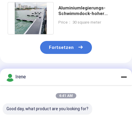
Aluminiumlegierungs-
Schwimmdock-hoher
Widerstand-kundengerechte
Price： 30 square meter
Größe
Fortsetzen
Empfohlene Produkte
Irene
6:41 AM
Good day, what product are you looking for?
Schwimmbad aus
Marine Floating
Dauerhafter