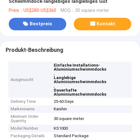
Schwimmdock-langlebiges langlebiges Gut
Preis：US$280-US$360
MOQ：30 square meter
Bestpreis
Kontakt
Produkt-Beschreibung
Einfache Installations-
Aluminiumschwimmdocks
,
Langlebige
Ausgesucht
Aluminiumschwimmdocks
,
Dauerhafte
Aluminiumschwimmdocks
Delivery Time
25-60 Days
Markenname
Kaishin
Minimum Order
30 square meter
Quantity
Model Number
KS1000
Packaging Details
Standard Package