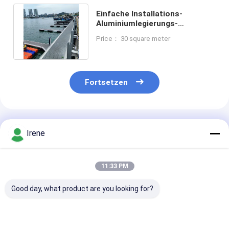
Einfache Installations-
Aluminiumlegierungs-
Schwimmdock-langlebiges
Price： 30 square meter
langlebiges Gut
Fortsetzen
Empfohlene Produkte
Irene
11:33 PM
Good day, what product are you looking for?
Schwimmbad aus
Marine Floating
Dauerhafter