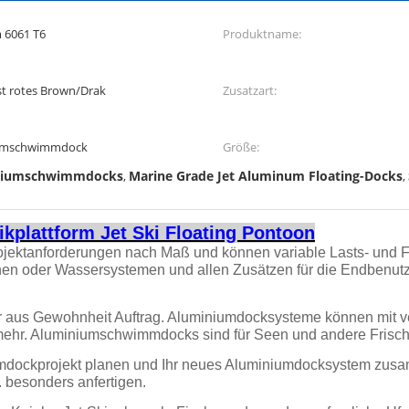
 6061 T6
Produktname:
st rotes Brown/Drak
Zusatzart:
umschwimmdock
Größe:
iniumschwimmdocks
Marine Grade Jet Aluminum Floating-Docks
,
,
plattform Jet Ski Floating Pontoon
jektanforderungen nach Maß und können variable Lasts- und F
hen oder Wassersystemen und allen Zusätzen für die Endbenut
aus Gewohnheit Auftrag. Aluminiumdocksysteme können mit v
d mehr. Aluminiumschwimmdocks sind für Seen und andere Fri
immdockprojekt planen und Ihr neues Aluminiumdocksystem zus
 besonders anfertigen.