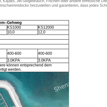
ajaks, Jet-Skigebrauch, Fischen oder andere erfreuliche Ufer
mschwimmdocks herzustellen und garantieren, dass jedes Schw
tem--Gehweg
KS1000
KS12000
10,0
12,0
400-600
400-600
3.0KPA
3.0KPA
ndere können entsprechend dem
rtigt werden.