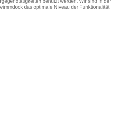
gegendtätigkeiten benutzt werden.
Wir sind in der
immdock das optimale Niveau der Funktionalität