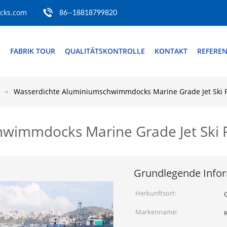
ocks.com
86--18818799820
S
FABRIK TOUR
QUALITÄTSKONTROLLE
KONTAKT
REFERE
Wasserdichte Aluminiumschwimmdocks Marine Grade Jet Ski 
hwimmdocks Marine Grade Jet Ski
Grundlegende Info
Herkunftsort:
Markenname: