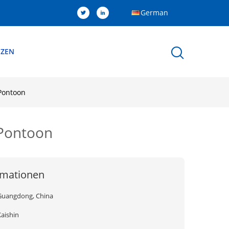
German
NZEN
Pontoon
 Pontoon
rmationen
Guangdong, China
Kaishin