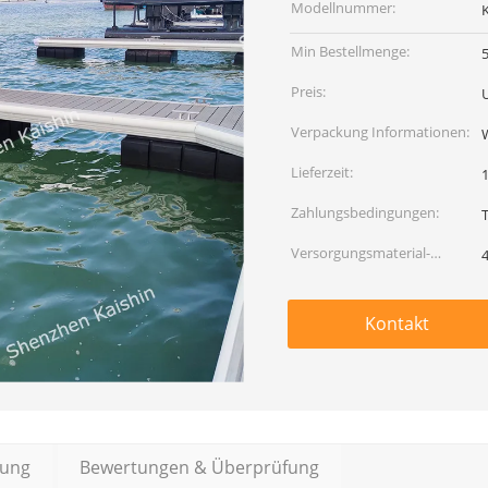
Modellnummer:
Min Bestellmenge:
Preis:
Verpackung Informationen:
W
Lieferzeit:
Zahlungsbedingungen:
T
Versorgungsmaterial-
Fähigkeit:
Kontakt
bung
Bewertungen & Überprüfung