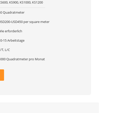
KS600, KS900, KS1000, KS1200
50 Quadratmeter
USD200-USD450 per square meter
ie erforderlich
10-15 Arbeitstage
/T, L/C
4000 Quadratmeter pro Monat