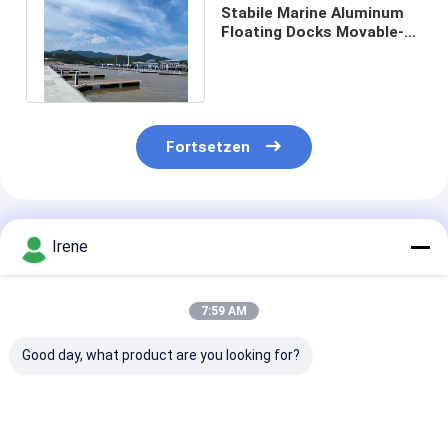
Stabile Marine Aluminum
Floating Docks Movable-
Bootfahrt-Ponton-
Anlegestelle
Fortsetzen
Empfohlene Produkte
Irene
7:59 AM
Good day, what product are you looking for?
Schwimmbad aus
Marine Floating
Dauerhafter
Aluminium für Jetty
Finger Dock
Aluminiumlegi