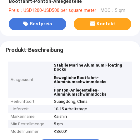
Bootfahrt-Ponton-Anlegestelle
Preis：USD1200-USD500 per square meter
MOQ：5 qm
Bestpreis
Kontakt
Produkt-Beschreibung
Stabile Marine Aluminum Floating
Docks
,
Bewegliche Bootfahrt-
Ausgesucht
Aluminiumschwimmdocks
,
Ponton-Anlegestellen-
Aluminiumschwimmdocks
Herkunftsort
Guangdong, China
Lieferzeit
10-15 Arbeitstage
Markenname
Kaishin
Min Bestellmenge
5 qm
Modellnummer
KS6001