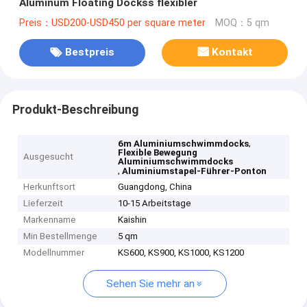
Aluminum Floating Dockss flexibler
Preis：USD200-USD450 per square meter
MOQ：5 qm
Bestpreis
Kontakt
Produkt-Beschreibung
,
6m Aluminiumschwimmdocks
Flexible Bewegung
Ausgesucht
Aluminiumschwimmdocks
,
Aluminiumstapel-Führer-Ponton
Herkunftsort
Guangdong, China
Lieferzeit
10-15 Arbeitstage
Markenname
Kaishin
Min Bestellmenge
5 qm
Modellnummer
KS600, KS900, KS1000, KS1200
Sehen Sie mehr an