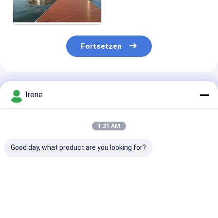
Dockss flexibler
Fortsetzen
Empfohlene Produkte
Irene
1:31 AM
Good day, what product are you looking for?
Schwimmbad aus
Marine Floating
Dauerhafter
Aluminium für Jetty
Finger Dock
Aluminiumlegi
Marine Boating
Residential-
Schwimmdock
Schwimmbad
Schwimmdock-sich
Ponton 0.2mm
hin- und
15mm besonde
Bestpreis
Bestpreis
Bestprei