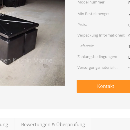
Modellnummer:
Min Bestellmenge:
Preis:
Verpackung Informationen:
Lieferzeit:
Zahlungsbedingungen:
L
Versorgungsmaterial-
Fähigkeit:
Kontakt
bung
Bewertungen & Überprüfung