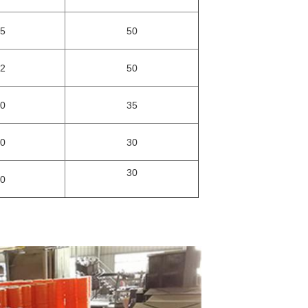
5
50
2
50
0
35
0
30
30
0