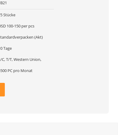
FB21
75 Stücke
USD 100-150 per pcs
Standardverpacken (Akt)
10 Tage
/C, T/T, Western Union,
5500 PC pro Monat