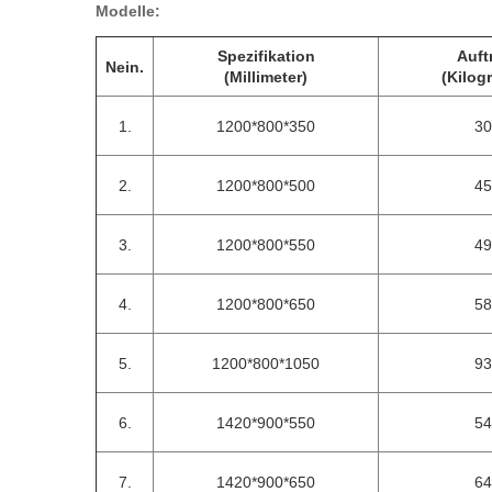
Modelle:
Spezifikation
Auft
Nein.
(Millimeter)
(Kilog
1.
1200*800*350
30
2.
1200*800*500
45
3.
1200*800*550
49
4.
1200*800*650
58
5.
1200*800*1050
93
6.
1420*900*550
54
7.
1420*900*650
64