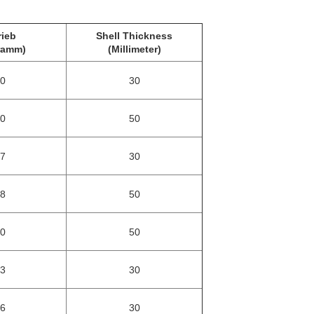
rieb
Shell Thickness
ramm)
(Millimeter)
0
30
0
50
7
30
8
50
0
50
3
30
6
30