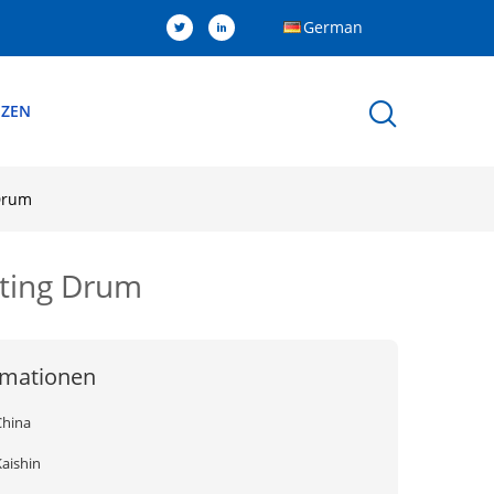
German
NZEN
Drum
ating Drum
rmationen
China
Kaishin