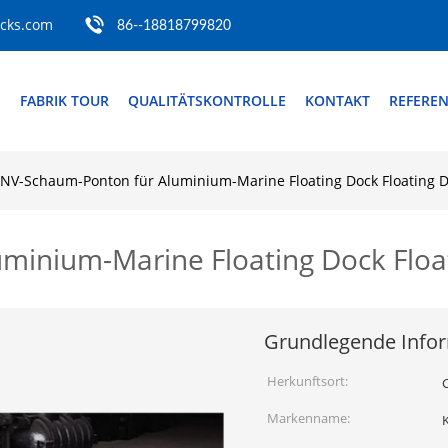
ocks.com
86--18818799820
S
FABRIK TOUR
QUALITÄTSKONTROLLE
KONTAKT
REFERE
NV-Schaum-Ponton für Aluminium-Marine Floating Dock Floating 
minium-Marine Floating Dock Flo
Grundlegende Info
Herkunftsort:
Markenname: