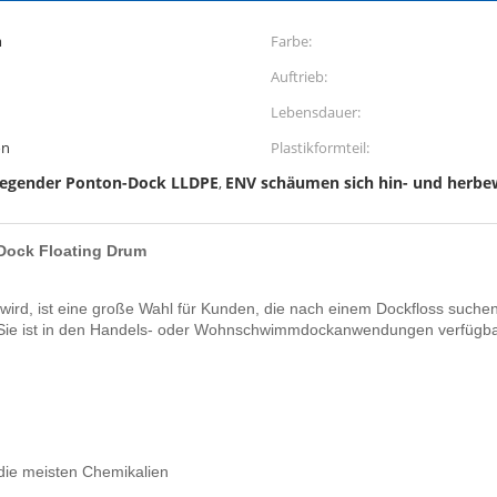
m
Farbe:
Auftrieb:
Lebensdauer:
on
Plastikformteil:
wegender Ponton-Dock LLDPE
ENV schäumen sich hin- und herb
,
Dock Floating Drum
rd, ist eine große Wahl für Kunden, die nach einem Dockfloss suchen
 ist. Sie ist in den Handels- oder Wohnschwimmdockanwendungen verfügba
 die meisten Chemikalien