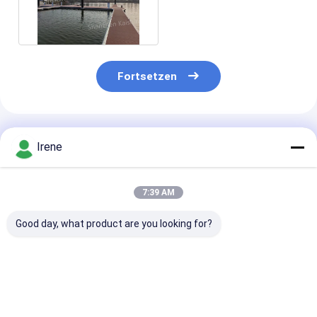
Aluminium Floating-
Ponton
Fortsetzen
Empfohlene Produkte
Irene
7:39 AM
Good day, what product are you looking for?
Schwimmbad aus
Marine Floating
Dauerhafter
Aluminium für Jetty
Finger Dock
Aluminiumlegi
Marine Boating
Residential-
Schwimmdock
Schwimmbad
Schwimmdock-sich
Ponton 0.2mm