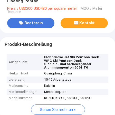
Floating-Ponton
Preis：USD200-USD480 per square meter
MOQ：Meter
1square
Bestpreis
Kontakt
Produkt-Beschreibung
,
Floßbrücke Jet Ski Pontoon Dock
,
WPC Ski Pontoon Dock
Ausgesucht
Sich hin- und herbewegender
Aluminiumponton 6061 T6
Herkunftsort
Guangdong, China
Lieferzeit
10-15 Arbeitstage
Markenname
Kaishin
Min Bestellmenge
Meter 1square
Modellnummer
KS600, KS900, KS1000, KS1200
Sehen Sie mehr an