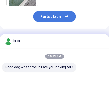
Fortsetzen
Empfohlene Produkte
Irene
10:33 PM
Good day, what product are you looking for?
Schwimmbad aus
Marine Floating
Dauerhafter
Aluminium für Jetty
Finger Dock
Aluminiumlegi
Marine Boating
Residential-
Schwimmdock
Schwimmbad
Schwimmdock-sich
Ponton 0.2mm
hin- und
15mm besonde
Bestpreis
Bestpreis
Bestprei
herbewegende
angefertigt
Fischen-