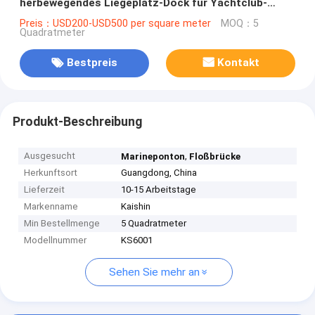
herbewegendes Liegeplatz-Dock für Yachtclub-
Ponton
Preis：USD200-USD500 per square meter
MOQ：5
Quadratmeter
Bestpreis
Kontakt
Produkt-Beschreibung
Ausgesucht
,
Marineponton
Floßbrücke
Herkunftsort
Guangdong, China
Lieferzeit
10-15 Arbeitstage
Markenname
Kaishin
Min Bestellmenge
5 Quadratmeter
Modellnummer
KS6001
Sehen Sie mehr an