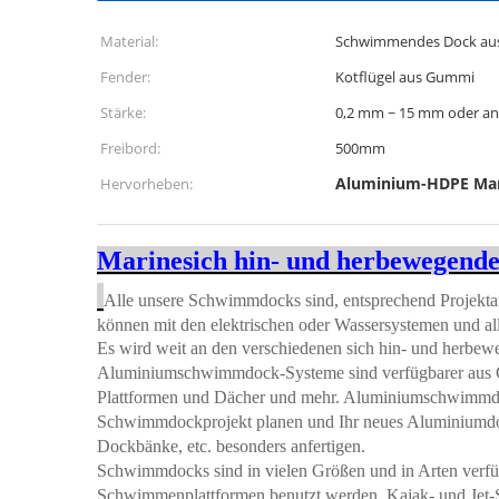
Material:
Schwimmendes Dock au
Fender:
Kotflügel aus Gummi
Stärke:
0,2 mm ~ 15 mm oder an
Freibord:
500mm
Aluminium-HDPE Mar
Hervorheben:
Marinesich hin- und herbewegend
Alle unsere Schwimmdocks sind, entsprechend Projekta
können mit den elektrischen oder Wassersystemen und al
Es wird weit an den verschiedenen sich hin- und herbew
Aluminiumschwimmdock-Systeme sind verfügbarer aus G
Plattformen und Dächer und mehr. Aluminiumschwimmdoc
Schwimmdockprojekt planen und Ihr neues Aluminiumdo
Dockbänke, etc. besonders anfertigen.
Schwimmdocks sind in vielen Größen und in Arten verfü
Schwimmenplattformen benutzt werden, Kajak- und Jet-Sk