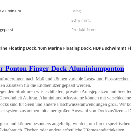
s Aluminium
Belag:
Schwimmt:
gepasst
Produkt-Name:
ine Floating Dock
10m Marine Floating Dock
HDPE schwimmt Fi
,
,
er Ponton-Finger-Dock-Aluminiumponton
nforderungen nach Maß und können variable Lasts- und Flossstrecken
len Zusätzen für die Endbenutzer gepasst werden.
egenden Strukturen wie Jachthäfen, privaten Anlegeplätzen und Seeuf
ewohnheit Auftrag. Aluminiumdocksysteme können mit verschiedenen
ks sind für Seen und andere Frischwasseranwendungen groß. Wir kön
cksystem zusammen mit einer großen Auswahl von Dockzusätzen – Do
gbar und können besonders angefertigt werden, um Ihrem spezifische
igebrauch, Fischen oder andere erfreuliche Ufergegendtätigkeiten.