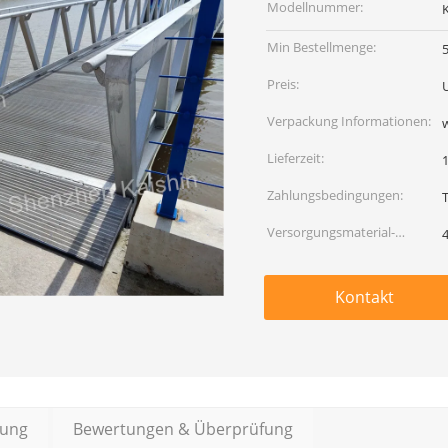
Modellnummer:
Min Bestellmenge:
Preis:
Verpackung Informationen:
w
Lieferzeit:
Zahlungsbedingungen:
T
Versorgungsmaterial-
Fähigkeit:
Kontakt
bung
Bewertungen & Überprüfung