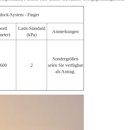
ock-System - Finger
bord
Lasts-Standard
Anmerkungen
meter)
(kPa)
Sondergrößen
-600
2
seien Sie verfügbar
als Antrag.