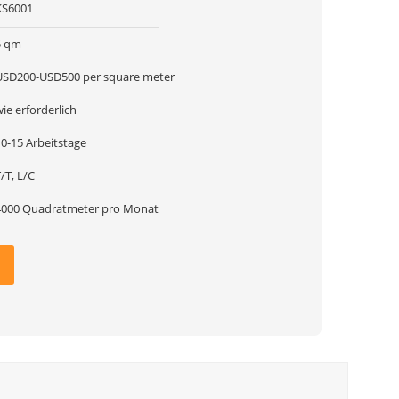
KS6001
5 qm
USD200-USD500 per square meter
ie erforderlich
10-15 Arbeitstage
/T, L/C
4000 Quadratmeter pro Monat