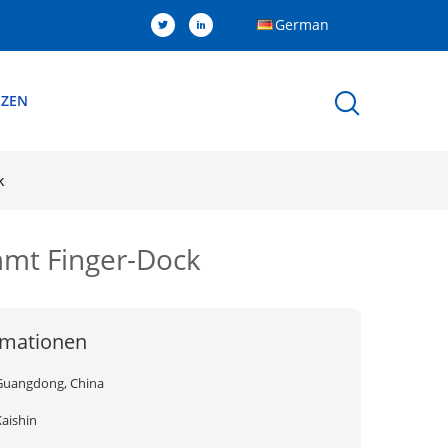
German
NZEN
k
mt Finger-Dock
rmationen
Guangdong, China
Kaishin