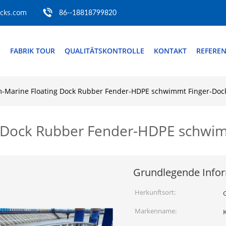
ocks.com
86--18818799820
S
FABRIK TOUR
QUALITÄTSKONTROLLE
KONTAKT
REFERE
-Marine Floating Dock Rubber Fender-HDPE schwimmt Finger-Doc
 Dock Rubber Fender-HDPE schwim
Grundlegende Info
Herkunftsort:
Markenname: