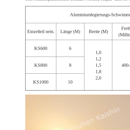
Aluminiumlegierungs-Schwimmd
Frei
Einzelteil nein.
Länge (M)
Breite (M)
(Milli
KS600
6
1,0
1,2
KS800
8
1,5
400
1,8
2,0
KS1000
10