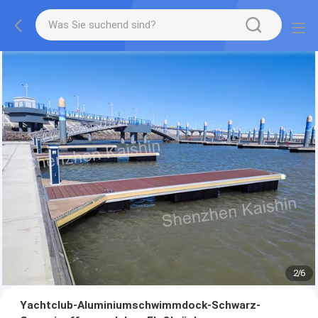
2
/
6
Yachtclub-Aluminiumschwimmdock-Schwarz-