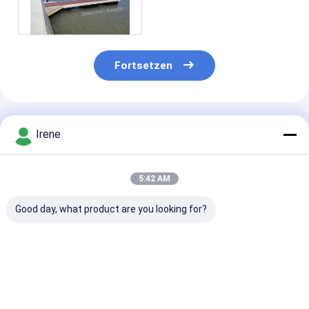
modulare Floßbrücke
Fortsetzen
Empfohlene Produkte
Irene
5:42 AM
Good day, what product are you looking for?
Anpassbare Yacht-
Einfache Montage,
Marine Grade 
Schwimmplattform
UV- und
Floating Dock 
mit 6061er
Salzwasserbeständig,
Aluminiumlegi
Aluminiumlegierung,
Anpassbare Maße,
mit modulare
250 kg Tragfähigkeit
Aluminium
Aufbau und 25
Bestpreis
Bestpreis
Bestprei