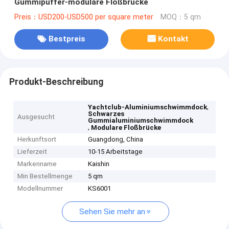
Gummipuffer-modulare Floßbrücke
Preis：USD200-USD500 per square meter
MOQ：5 qm
Bestpreis
Kontakt
Produkt-Beschreibung
,
Yachtclub-Aluminiumschwimmdock
Schwarzes
Ausgesucht
Gummialuminiumschwimmdock
,
Modulare Floßbrücke
Herkunftsort
Guangdong, China
Lieferzeit
10-15 Arbeitstage
Markenname
Kaishin
Min Bestellmenge
5 qm
Modellnummer
KS6001
Sehen Sie mehr an