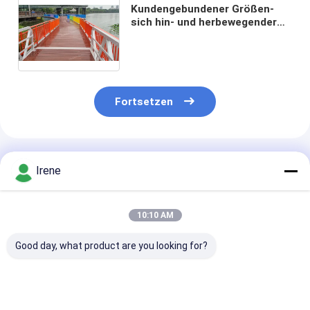
Kundengebundener Größen-
sich hin- und herbewegender
Ponton koppelt
Aluminiumschwimmdock-
Plattform für Boote an
Fortsetzen
Empfohlene Produkte
Irene
10:10 AM
Good day, what product are you looking for?
500-600mm Höhe
Hochkorrosionsbeständige
Marine-Grade
Aluminium
schwimmende
Aluminium