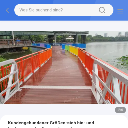
2
/
6
Kundengebundener Größen-sich hin- und