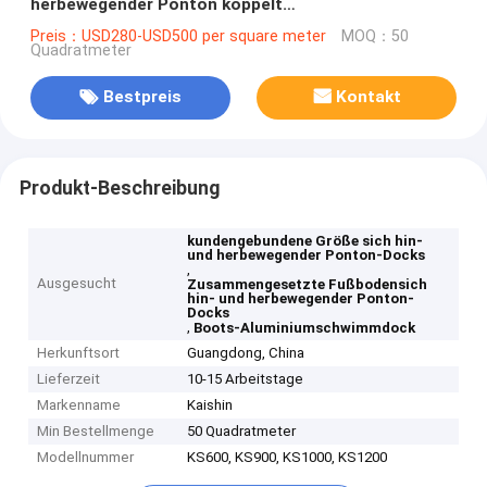
herbewegender Ponton koppelt
Aluminiumschwimmdock-Plattform für Boote an
Preis：USD280-USD500 per square meter
MOQ：50
Quadratmeter
Bestpreis
Kontakt
Produkt-Beschreibung
kundengebundene Größe sich hin-
und herbewegender Ponton-Docks
,
Ausgesucht
Zusammengesetzte Fußbodensich
hin- und herbewegender Ponton-
Docks
,
Boots-Aluminiumschwimmdock
Herkunftsort
Guangdong, China
Lieferzeit
10-15 Arbeitstage
Markenname
Kaishin
Min Bestellmenge
50 Quadratmeter
Modellnummer
KS600, KS900, KS1000, KS1200