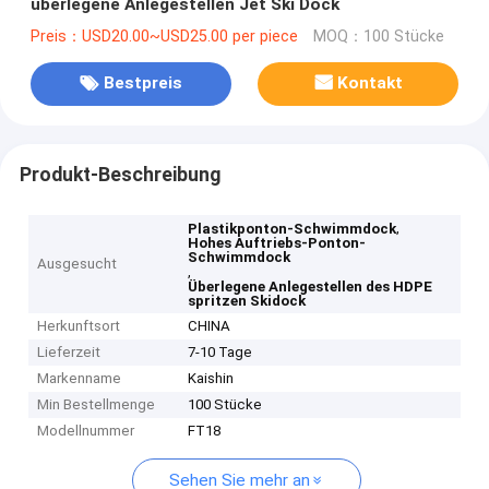
überlegene Anlegestellen Jet Ski Dock
Preis：USD20.00~USD25.00 per piece
MOQ：100 Stücke
Bestpreis
Kontakt
Produkt-Beschreibung
,
Plastikponton-Schwimmdock
Hohes Auftriebs-Ponton-
Schwimmdock
Ausgesucht
,
Überlegene Anlegestellen des HDPE
spritzen Skidock
Herkunftsort
CHINA
Lieferzeit
7-10 Tage
Markenname
Kaishin
Min Bestellmenge
100 Stücke
Modellnummer
FT18
Sehen Sie mehr an