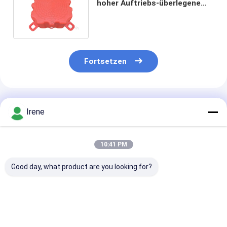
hoher Auftriebs-überlegene
Anlegestellen Jet Ski Dock
Fortsetzen
Empfohlene Produkte
Irene
10:41 PM
Good day, what product are you looking for?
Modulares
Moduläres
Modulares
schwimmendes Dock
schwimmendes Dock
schwimmendes
mit 350 kg
mit 350 kg
mit 350 kg