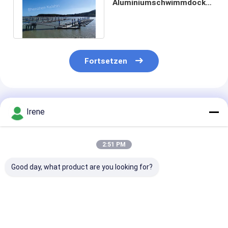
Aluminiumschwimmdock
Marine Boating Floating
Pontoon Jetty an
Fortsetzen
Empfohlene Produkte
Irene
2:51 PM
Good day, what product are you looking for?
Anpassbare Yacht-
Einfache Montage,
Marine Grade 
Schwimmplattform
UV- und
Floating Dock 
mit 6061er
Salzwasserbeständig,
Aluminiumlegi