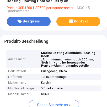
Boating Floating Pontoon Jetty an
Preis：USD1200-USD500 per square meter
MOQ：5
Quadratmeter
Bestpreis
Kontakt
Produkt-Beschreibung
Marine Boating Aluminium Floating
Dock
Ausgesucht
,
,
Aluminiumschwimmdock 500mm
Sich hin- und herbewegender
Ponton-Aluminiumanlegestelle
Herkunftsort
Guangdong, China
Lieferzeit
10-15 Arbeitstage
Markenname
Kaishin
Min Bestellmenge
5 Quadratmeter
Modellnummer
KS6001
Sehen Sie mehr an