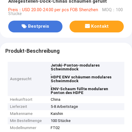
Anlegestellen-Dock-Chinas schäumen gefüllt
Preis：USD 20.00-24.00 per pcs FOB Shenzhen
MOQ：100
Stücke
Bestpreis
Kontakt
Produkt-Beschreibung
Jetski-Ponton-modulares
Schwimmdock
,
HDPE ENV schäumen modulares
Ausgesucht
Schwimmdock
,
ENV-Schaum füllte modularen
Ponton des HDPE
Herkunftsort
China
Lieferzeit
5-8 Arbeitstage
Markenname
Kaishin
Min Bestellmenge
100 Stücke
Modellnummer
FT02