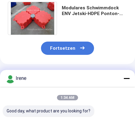
Modulares Schwimmdock
ENV Jetski-HDPE Ponton-
Anlegestellen-Dock-Chinas
schäumen gefüllt
Fortsetzen
Empfohlene Produkte
Irene
1:34 AM
Good day, what product are you looking for?
Modulares
Moduläres
Modulares