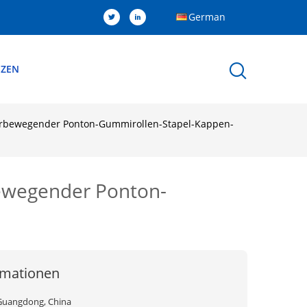
German
NZEN
herbewegender Ponton-Gummirollen-Stapel-Kappen-
bewegender Ponton-
rmationen
Guangdong, China