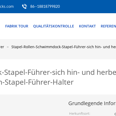
ocks.com
86--18818799820
S
FABRIK TOUR
QUALITÄTSKONTROLLE
KONTAKT
REFERE
rer
Stapel-Rollen-Schwimmdock-Stapel-Führer-sich hin- und 
-Stapel-Führer-sich hin- und her
-Stapel-Führer-Halter
Grundlegende Info
Herkunftsort: