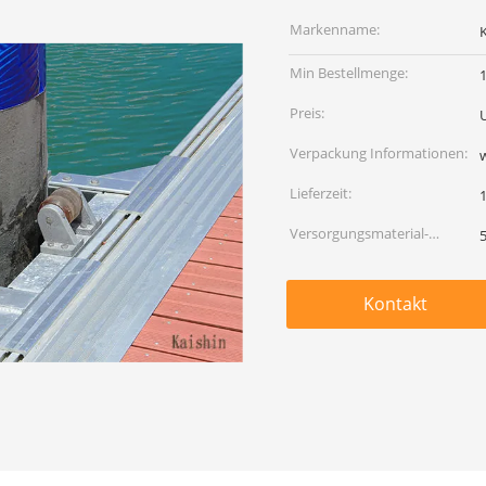
Markenname:
Min Bestellmenge:
Preis:
Verpackung Informationen:
w
Lieferzeit:
Versorgungsmaterial-
Fähigkeit:
Kontakt