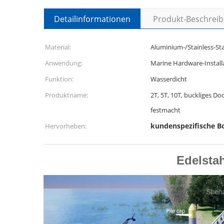
Detailinformationen
Produkt-Beschrei
Material:
Aluminium-/Stainless-St
Anwendung:
Marine Hardware-Install
Funktion:
Wasserdicht
Produktname:
2T, 5T, 10T, buckliges Do
festmacht
kundenspezifische B
Hervorheben:
Edelsta