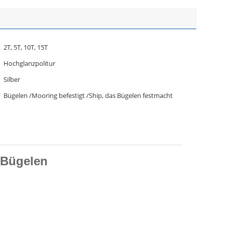
2T, 5T, 10T, 15T
Hochglanzpolitur
Silber
Bügelen /Mooring befestigt /Ship, das Bügelen festmacht
-Bügelen