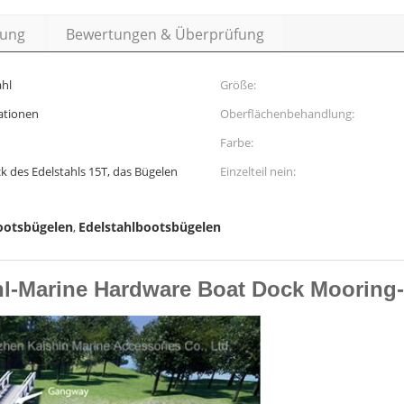
bung
Bewertungen & Überprüfung
ahl
Größe:
ationen
Oberflächenbehandlung:
Farbe:
ck des Edelstahls 15T, das Bügelen
Einzelteil nein:
ootsbügelen
Edelstahlbootsbügelen
,
hl-Marine Hardware Boat Dock Mooring