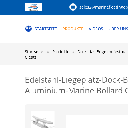
sales2@marinefloatingd
STARTSEITE
PRODUKTE
VIDEOS
ÜBER UN
Startseite
Produkte
Dock, das Bügelen festma
Cleats
Edelstahl-Liegeplatz-Dock-Bü
Aluminium-Marine Bollard C