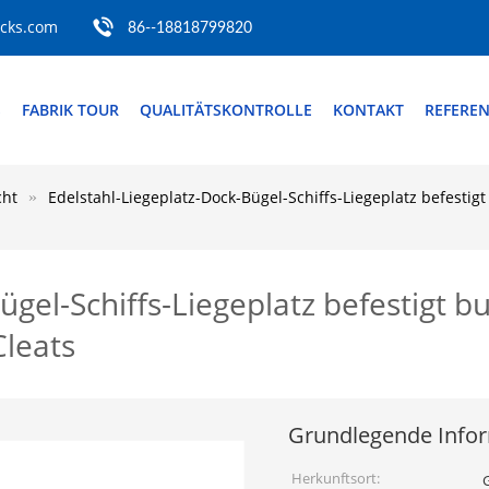
ocks.com
86--18818799820
S
FABRIK TOUR
QUALITÄTSKONTROLLE
KONTAKT
REFERE
cht
Edelstahl-Liegeplatz-Dock-Bügel-Schiffs-Liegeplatz befestig
gel-Schiffs-Liegeplatz befestigt bu
leats
Grundlegende Info
Herkunftsort: