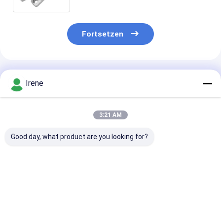
Fortsetzen
Empfohlene Produkte
Irene
3:21 AM
Good day, what product are you looking for?
Hochfeste Edelstahl-
316 Edelstahl
Marine Steel
Yachtdeckklemmen
Bootsschleife Marine
Waterproof M
Hardware OEM
Dock befestigt
Bootsschleife
Hochglanzpoli
Yachtzubehör
Edelstahl-Doc
Bestpreis
Bestpreis
Bestprei
Bügelen