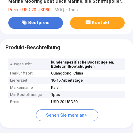
Marine Mooring Boat Deck Marine, die Schiffspoller
Seil-Bügelen befestigt
Preis：USD 20-USD80
MOQ：1pcs
Bestpreis
Kontakt
Produkt-Beschreibung
,
kundenspezifische Bootsbügelen
Ausgesucht
Edelstahlbootsbügelen
Herkunftsort
Guangdong, China
Lieferzeit
10-15 Arbeitstage
Markenname
Kaishin
Min Bestellmenge
1pcs
Preis
USD 20-USD80
Sehen Sie mehr an