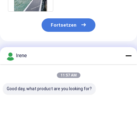
Größen-500mm
Fortsetzen
Empfohlene Produkte
Irene
11:57 AM
Good day, what product are you looking for?
Anpassbare Yacht-
Einfache Montage,
Marine Grade 
Schwimmplattform
UV- und
Floating Dock 
mit 6061er
Salzwasserbeständig,
Aluminiumlegi
Aluminiumlegierung,
Anpassbare Maße,
mit modulare
250 kg Tragfähigkeit
Aluminium
Aufbau und 25
Bestpreis
Bestpreis
Bestprei
und UV-
Schwimmsteg für
Tragfähigkeit 