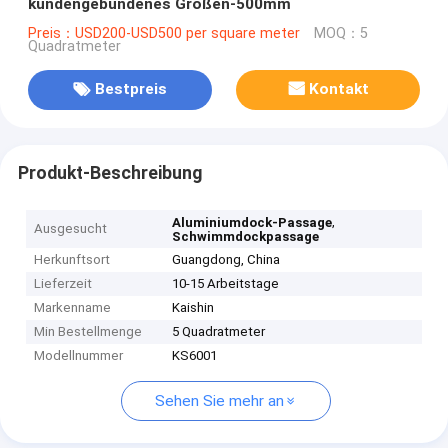
kundengebundenes Größen-500mm
Preis：USD200-USD500 per square meter
MOQ：5
Quadratmeter
Bestpreis
Kontakt
Produkt-Beschreibung
,
Aluminiumdock-Passage
Ausgesucht
Schwimmdockpassage
Herkunftsort
Guangdong, China
Lieferzeit
10-15 Arbeitstage
Markenname
Kaishin
Min Bestellmenge
5 Quadratmeter
Modellnummer
KS6001
Sehen Sie mehr an